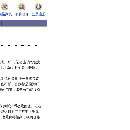
商品列表
邮购须知
会员注册
市
方式。3日，记者走访岛城文
仅几毛钱，甚至是几分钱。
者也只是看到一摞摞包装
一直不断，多数都是因为听
藏的门道，多数分币都没有
何判断分币收藏价值。记者
每个能达到上百元甚至上千元
王”，收藏价格较高，收购价格