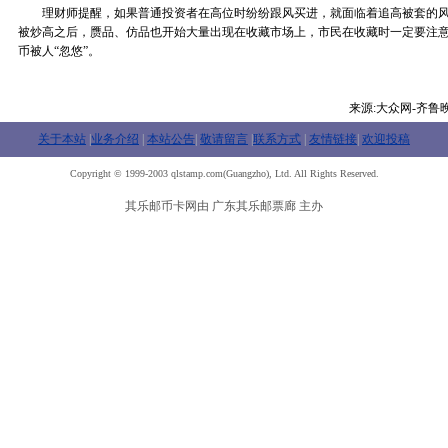
理财师提醒，如果普通投资者在高位时纷纷跟风买进，就面临着追高被套的风
被炒高之后，赝品、仿品也开始大量出现在收藏市场上，市民在收藏时一定要注
币被人“忽悠”。
来源:大众网-齐鲁
关于本站
|
业务介绍
|
本站公告
|
敬请留言
|
联系方式
|
友情链接
|
欢迎投稿
Copyright © 1999-2003 qlstamp.com(Guangzho), Ltd. All Rights Reserved.
其乐邮币卡网由 广东其乐邮票廊 主办