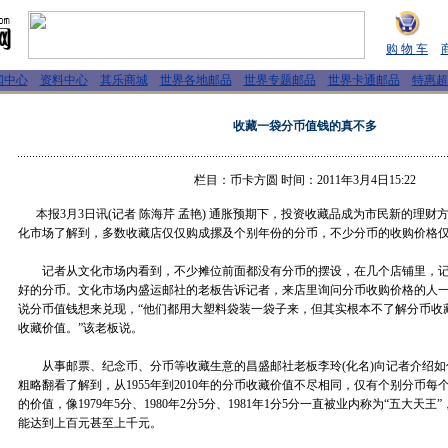
购 物 车
闻中心
资料中心
其乐商城
世界各地邮品
世界专题邮品
世界卡通邮品
特惠超
收藏一袋分币值钱的真不多
栏目：币卡方圆 时间：2011年3月4日15:22
本报3月3日讯(记者 陈海芹 孟艳) 通胀预期下，投资收藏品成为市民新的理财
化市场了解到，多数收藏店仅仅购成摞及个别年份的分币，不少分币的收购价格
记者从文化市场内看到，不少摊位前面都没有分币的摆设，在几个店铺里，记
好的分币。文化市场内盛运邮社的老板告诉记者，来店里询问分币收购价格的人
说分币值钱想来兑现，“他们都用大塑料袋装一袋子来，但其实根本不了解分币收
收藏价值。”该老板说。
从事邮票、纪念币、分币等收藏生意的昌盛邮社老板李玲(化名)向记者介绍如
粗略翻看了解到，从1955年到2010年的分币收藏价值不尽相同，仅有个别分币
的价值，像1979年5分、1980年2分5分、1981年1分5分一直被业内称为“五大天
能达到上百元甚至上千元。