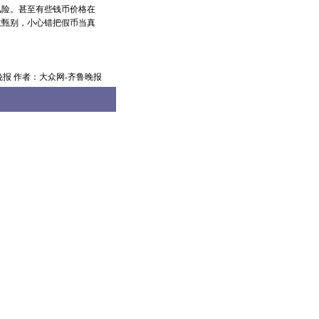
险。甚至有些钱币价格在
意甄别，小心错把假币当真
晚报 作者：大众网-齐鲁晚报