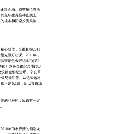
种止跌企稳、成交量也有所
行的兔年生肖品种止跌上
买的成本和回避投资风险，
心研读，全面把握2011
预先做好功课。2011年，
脸谱彩色金银纪念币(第2
浒传》彩色金银纪念币(第3
史建筑群金银纪念币、辛亥革
年金银纪念币等。从这些题材
都不是第1组，所以其市场
体的品种时，应该有一定
机。
010年币市行情的领涨龙