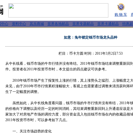
购 物 车
闻中心
资料中心
其乐商城
世界各地邮品
世界专题邮品
世界卡通邮品
特惠超
如意：兔年锁定钱币市场龙头品种
栏目：币卡方圆 时间：2011年3月2日7:53
从中长线看，钱币市场的牛市行情并没有终结。2011年钱币市场结束调整重新回
件。投资者在2011年投资币市时，本文提出的四点建议可供参考。
2010年钱币市场产生了报复性上涨的行情，其上涨势头之猛烈、上涨幅度之
未见，由于2010年币市行情累积涨幅较大，客观上也需要通过调整来清洗获利筹
生了一定幅度的调整。
虽然如此，从中长线角度看问题，钱币市场的牛市行情并没有终结，2011年
的价格向下调整以及经历一定的时间消耗，其结束调整重新回到上升通道应该是
家加大了对房地产市场的调控力度，部分资金流入包括钱币市场在内的收藏品领
2011年投资币市时，可以参考如下几点。
一、关注市场趋势的变化