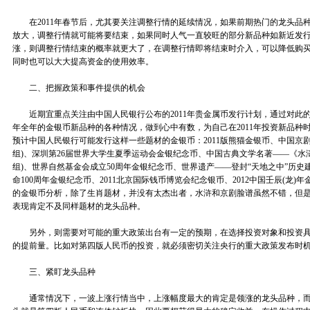
在2011年春节后，尤其要关注调整行情的延续情况，如果前期热门的龙头品
放大，调整行情就可能将要结束，如果同时人气一直较旺的部分新品种如新近发
涨，则调整行情结束的概率就更大了，在调整行情即将结束时介入，可以降低购
同时也可以大大提高资金的使用效率。
二、把握政策和事件提供的机会
近期宜重点关注由中国人民银行公布的2011年贵金属币发行计划，通过对此的精
年全年的金银币新品种的各种情况，做到心中有数，为自己在2011年投资新品种时
预计中国人民银行可能发行这样一些题材的金银币：2011版熊猫金银币、中国京剧
组)、深圳第26届世界大学生夏季运动会金银纪念币、中国古典文学名著——《水
组)、世界自然基金会成立50周年金银纪念币、世界遗产——登封“天地之中”历
命100周年金银纪念币、2011北京国际钱币博览会纪念银币、2012中国壬辰(龙)
的金银币分析，除了生肖题材，并没有太杰出者，水浒和京剧脸谱虽然不错，但是
表现肯定不及同样题材的龙头品种。
另外，则需要对可能的重大政策出台有一定的预期，在选择投资对象和投资具
的提前量。比如对第四版人民币的投资，就必须密切关注央行的重大政策发布时
三、紧盯龙头品种
通常情况下，一波上涨行情当中，上涨幅度最大的肯定是领涨的龙头品种，而2