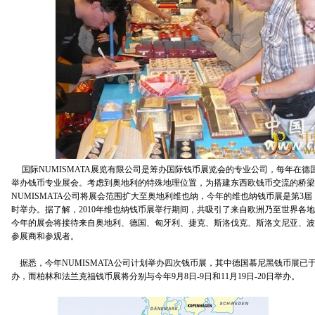
国际NUMISMATA展览有限公司是筹办国际钱币展览会的专业公司，每年在德
举办钱币专业展会。考虑到奥地利的特殊地理位置，为搭建东西欧钱币交流的桥梁，
NUMISMATA公司将展会范围扩大至奥地利维也纳，今年的维也纳钱币展是第3
时举办。据了解，2010年维也纳钱币展举行期间，共吸引了来自欧洲乃至世界各地
今年的展会将接待来自奥地利、德国、匈牙利、捷克、斯洛伐克、斯洛文尼亚、波
参展商和参观者。
据悉，今年NUMISMATA公司计划举办四次钱币展，其中德国慕尼黑钱币展已于20
办，而柏林和法兰克福钱币展将分别与今年9月8日-9日和11月19日-20日举办。