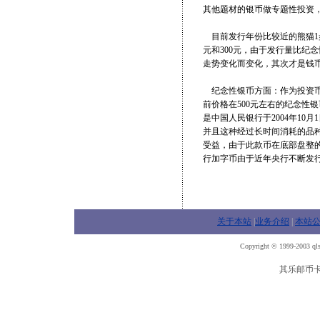
其他题材的银币做专题性投资
目前发行年份比较近的熊猫1盎司
元和300元，由于发行量比纪
走势变化而变化，其次才是钱
纪念性银币方面：作为投资币
前价格在500元左右的纪念性
是中国人民银行于2004年10
并且这种经过长时间消耗的品
受益，由于此款币在底部盘整
行加字币由于近年央行不断发
关于本站
|
业务介绍
|
本站
Copyright © 1999-2003 qls
其乐邮币卡