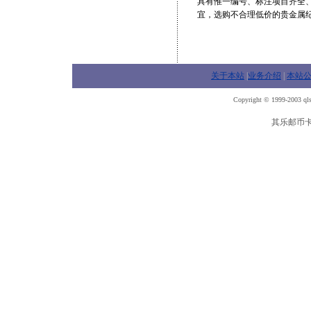
具有惟一编号、标注项目齐全
宜，选购不合理低价的贵金属
关于本站
|
业务介绍
|
本站
Copyright © 1999-2003 qls
其乐邮币卡