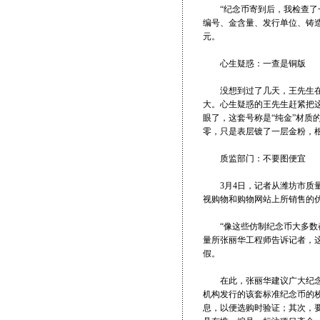
“纪念币寄到后，我检查了一
编号、金含量、发行单位、铸造
元。
心生疑惑：一查是铜版
没想到过了几天，王先生在和
大。心生疑惑的王先生赶紧把
眼了，这套号称是“纯金”材质
零，只是表层镀了一层金粉，
质监部门：不要图便宜
3月4日，记者从潍坊市质量
视购物和购物网站上所销售的
“像这些仿制纪念币大多数都
量所张丽华工程师告诉记者，
假。
在此，张丽华建议广大纪念币
机构发行的该套标准纪念币的
息，以便选购时验证；其次，