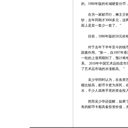
的。1986年版的长城硬套分币
在另一家邮币行，摊主王铁宏也
钞，去年同期才3000多元，这
面上是卖一套少一套了。 ”
目前，1980年版的50元价格维
对于去年下半年至今的钱币市
因素作用。“第一，自1997
一轮的上涨周期到了，预计将维
系。 2010年中国艺术品拍卖
了艺术品市场的水涨船高。 ”
吴少华同时认为，在各类艺术
槛比较高，邮币卡更为亲民，
水，不少人就将手里的资金投入
然而吴少华还提醒，如果“门
有的邮币卡都具备投资价值，