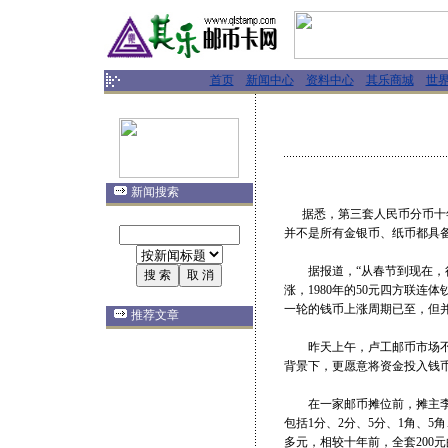
首页
新闻中心
资料中心
其乐商城
世
新闻搜索
据悉，第三套人民币分币十年
并不是所有金银币、纸币都具
据报道，“从春节到现在，很
涨，1980年的50元四方联连体
一轮的钱币上涨周期已至，但
推荐文章
昨天上午，卢工邮币市场不少
背景下，更愿意将资金投入钱
在一家邮币摊位前，摊主李鑫介
包括1分、2分、5分、1角、5角、
多元，相较十年前，全套200