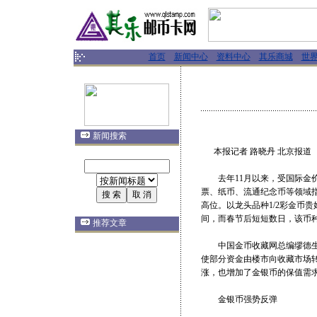
首页
新闻中心
资料中心
其乐商城
世
新闻搜索
本报记者 路晓丹 北京报道
去年11月以来，受国际金价
票、纸币、流通纪念币等领域
高位。以龙头品种1/2彩金币贵
间，而春节后短短数日，该币
推荐文章
中国金币收藏网总编缪德生认
使部分资金由楼市向收藏市场转
涨，也增加了金银币的保值需求。
金银币强势反弹