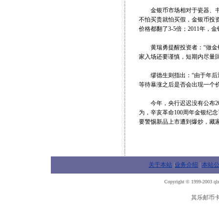
金银币市场相对于瓷器、书画
不怕买贵就怕买假，金银币投资
价格都翻了3-5倍；2011
黄瑞勇提醒投资者：“做金银
家入场还要谨慎，短期内尽量
缪德生则指出：“由于年后迅
等待暴涨之后是否会出现一个
今年，央行迟迟没有公布20
为，辛亥革命100周年金银纪
要警惕新品上市遭到爆炒，藏
关于本站
|
业务介绍
|
本站
Copyright © 1999-2003 qls
其乐邮币卡