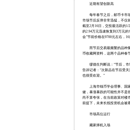
近期有望创新高
每年春节之后，邮币卡市场几
市场节后反弹非常迅猛，不仅
截至2月16日，交投最活跃的1/
的2.94万元迅速恢复到3万元
会”节前价格在9700元左右，1
而节后交易最频繁的品种集中
币收藏网资料，这两个品种春节
缪德生判断说：“节后，市场
告诉记者：“次新品在节后受
也很受欢迎。”
上海市钱币学会理事、国家高
健，暴涨暴跌的可能性并不是很
尚不算夸张，在当前政策对楼
前提下，未来长线投资机会被看
市场高位运行
藏家择机入场