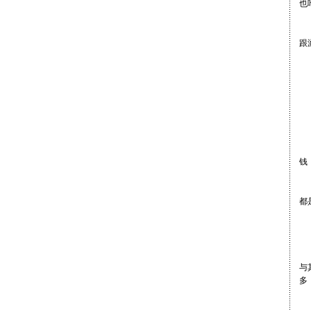
也
“
跟
北
物
可
北
钱
“
都
同
“
与
多
王