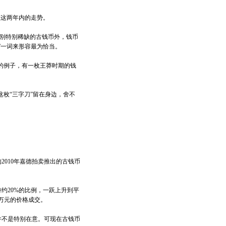
这两年内的走势。
别特别稀缺的古钱币外，钱币
”一词来形容最为恰当。
的例子，有一枚王莽时期的钱
这枚“三字刀”留在身边，舍不
010年嘉德拍卖推出的古钱币
20%的比例，一跃上升到平
6万元的价格成交。
不是特别在意。可现在古钱币