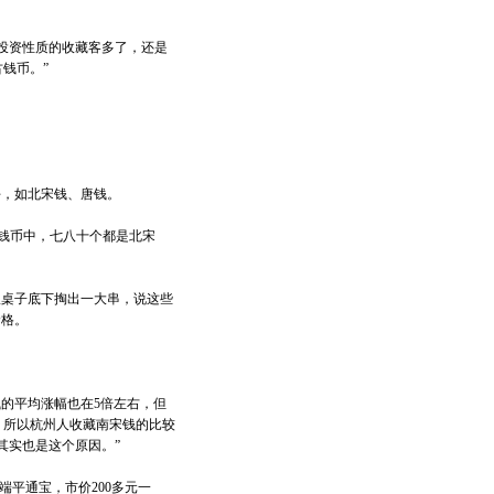
投资性质的收藏客多了，还是
钱币。”
，如北宋钱、唐钱。
钱币中，七八十个都是北宋
桌子底下掏出一大串，说这些
价格。
的平均涨幅也在5倍左右，但
，所以杭州人收藏南宋钱的比较
其实也是这个原因。”
平通宝，市价200多元一