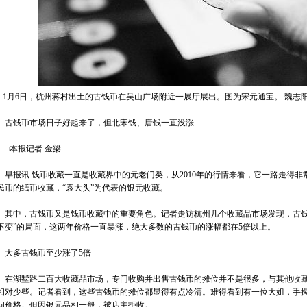
月6日，杭州蒋村出土的古钱币在吴山广场附近一展厅展出。图为宋元通宝。 魏志阳
钱币市场日子好起来了，但北宋钱、唐钱一直没涨
本报记者 金梁
报讯 钱币收藏一直是收藏界中的元老门类，从2010年的行情来看，它一路走得非
民币的纸币收藏，“袁大头”为代表的银元收藏。
中，古钱币又是钱币收藏中的重要角色。记者走访杭州几个收藏品市场发现，古钱币
不变”的局面，这两年价格一直暴涨，绝大多数的古钱币的涨幅都在5倍以上。
多古钱币至少涨了5倍
湖墅路二百大收藏品市场，专门收购并出售古钱币的摊位并不是很多，与其他收藏
相对少些。记者看到，这些古钱币的摊位都显得有点冷清。难得看到有一位大姐，手
问价格。但因银元品相一般，被店主拒收。