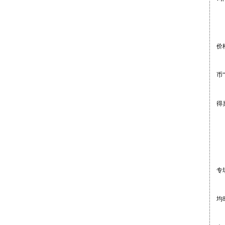
尽
“
价
“
币
还
得
古
5
去
专
关
均
王