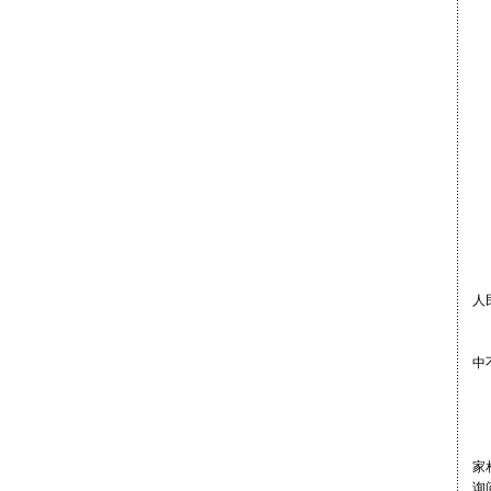
1
古
□
早
人
其
中
大
在
家
询