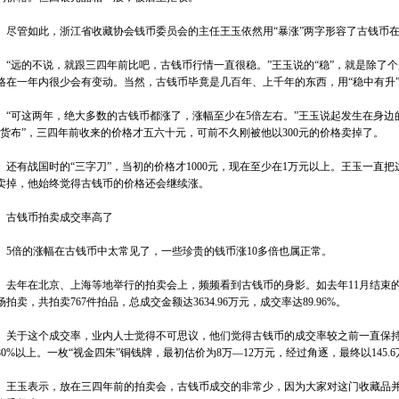
管如此，浙江省收藏协会钱币委员会的主任王玉依然用“暴涨”两字形容了古钱币在
远的不说，就跟三四年前比吧，古钱币行情一直很稳。”王玉说的“稳”，就是除了个
格在一年内很少会有变动。当然，古钱币毕竟是几百年、上千年的东西，用“稳中有升
可这两年，绝大多数的古钱币都涨了，涨幅至少在5倍左右。”王玉说起发生在身边
“货布”，三四年前收来的价格才五六十元，可前不久刚被他以300元的价格卖掉了。
有战国时的“三字刀”，当初的价格才1000元，现在至少在1万元以上。王玉一直把
卖掉，他始终觉得古钱币的价格还会继续涨。
钱币拍卖成交率高了
倍的涨幅在古钱币中太常见了，一些珍贵的钱币涨10多倍也属正常。
年在北京、上海等地举行的拍卖会上，频频看到古钱币的身影。如去年11月结束的2
场拍卖，共拍卖767件拍品，总成交金额达3634.96万元，成交率达89.96%。
于这个成交率，业内人士觉得不可思议，他们觉得古钱币的成交率较之前一直保持约
80%以上。一枚“视金四朱”铜钱牌，最初估价为8万—12万元，经过角逐，最终以145.
玉表示，放在三四年前的拍卖会，古钱币成交的非常少，因为大家对这门收藏品并