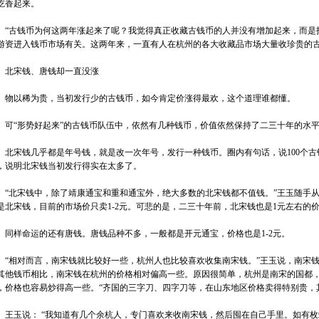
吃香起来。
古钱币为何这两年涨起来了呢？我觉得真正收藏古钱币的人并没有增加起来，而是
游资进入钱币市场有关。这两年来，一直有人在杭州的各大收藏品市场大量收珍贵的古
宋钱、唐钱却一直没涨
以稀为贵，当初发行少的古钱币，如今肯定价涨得最欢，这个道理谁都懂。
“形势好起来”的古钱币队伍中，依然有几种钱币，价值依然保持了二三十年的水平
宋钱几乎都是年号钱，就是改一次年号，发行一种钱币。圈内有句话，说100个古
，说明北宋钱当初发行得实在太多了。
北宋钱中，除了靖康通宝和重和通宝外，绝大多数的北宋钱都不值钱。”王玉随手从
是北宋钱，目前的市场价只卖1-2元。可悲的是，二三十年前，北宋钱也是1元左右的
样命运的还有唐钱。唐钱品种不多，一般都是开元通宝，价格也是1-2元。
相对而言，南宋钱就比较好一些，杭州人也比较喜欢收集南宋钱。”王玉说，南宋钱
其他钱币相比，南宋钱在杭州的价格相对偏高一些。原因很简单，杭州是南宋的国都
，价格也容易炒得高一些。“齐国的三字刀、四字刀等，在山东地区价格卖得特别贵，
玉说： “我知道有几个余杭人，专门喜欢来收南宋钱，然后囤在自己手里。如有枚端