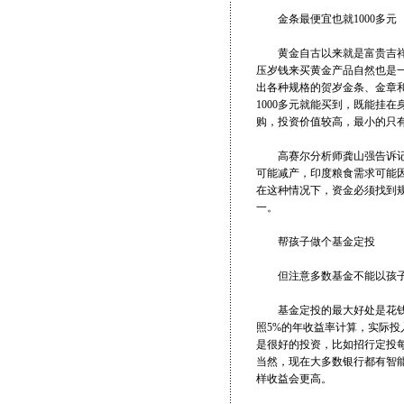
金条最便宜也就1000多元
黄金自古以来就是富贵吉祥的
压岁钱来买黄金产品自然也是
出各种规格的贺岁金条、金章和
1000多元就能买到，既能挂在
购，投资价值较高，最小的只有1
高赛尔分析师龚山强告诉记者
可能减产，印度粮食需求可能
在这种情况下，资金必须找到
一。
帮孩子做个基金定投
但注意多数基金不能以孩
基金定投的最大好处是花钱少
照5%的年收益率计算，实际投
是很好的投资，比如招行定投每
当然，现在大多数银行都有智
样收益会更高。