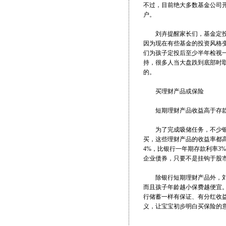
不过，目前绝大多数基金公司
户。
刘卉提醒家长们，基金定投最
因为现在有些基金的投资风格
们为孩子定投后至少半年检视一
持，很多人当大盘跌到底部时
的。
买理财产品或保险
短期理财产品收益高于存
为了完成吸储任务，不少银行
买，这些理财产品的收益率都
4%，比银行一年期存款利率3
企业债券，只要不是挂钩于股
除银行短期理财产品外，刘卉
而且孩子年龄越小保费越便宜。
行储蓄一样有保证、有分红收
义，让宝宝初步明白买保险的