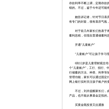
存款利率不断上调，定期存款
错的。不过，鉴于今年还可能
她告诉记者，针对节日喜庆，
有专门的封套，很有喜庆气氛
对于前几年家长们热衷于将孩
蓄利息税，但现在普通储蓄利
开通“儿童账户”
“儿童账户”可让孩子学习
6到12岁是儿童理财观念培
个“儿童账户”，工行、招行、
行储蓄的方法、种类、利率等
管理功能，家长可以通过固定
网上银行实时关注孩子账户的
不过，刘卉提醒家长们，由于
产品，也不能从事基金定投的
买黄金既投资又抗通胀