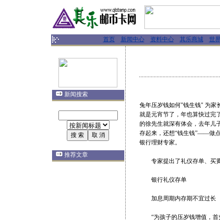
首页
新闻中心
资料中心
其乐商城
世
新闻搜索
兔年压岁钱如何"钱生钱" 为家长支招五
就是元宵节了，年也算快过完
的徐先生就深有体会，去年儿
存起来，还想“钱生钱”——做
银行理财专家。
推荐文章
专家提出了礼仪存单、买黄
银行礼仪存单
加息周期内存期不宜过长
“为孩子的压岁钱增值，首先可