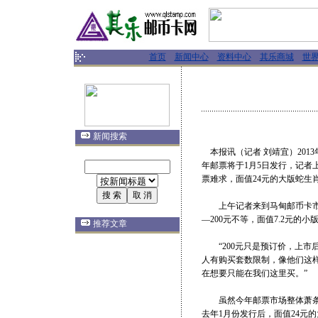
首页
新闻中心
资料中心
其乐商城
世
新闻搜索
本报讯（记者 刘靖宜）2013
年邮票将于1月5日发行，记
票难求，面值24元的大版蛇生
上午记者来到马甸邮币卡市场，发
—200元不等，面值7.2元的小版
推荐文章
“200元只是预订价，上市
人有购买套数限制，像他们这样
在想要只能在我们这里买。”
虽然今年邮票市场整体萧条，
去年1月份发行后，面值24元