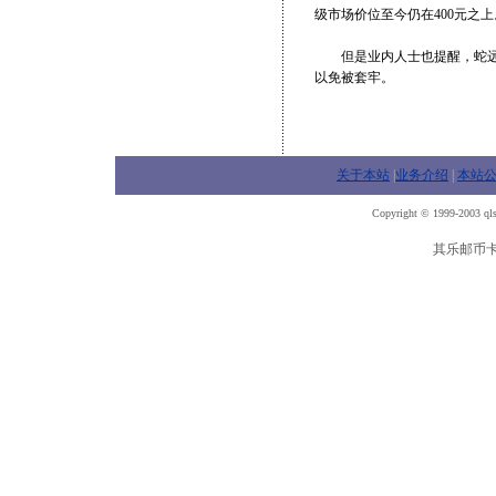
级市场价位至今仍在400元之上
但是业内人士也提醒，蛇远不
以免被套牢。
关于本站
|
业务介绍
|
本站
Copyright © 1999-2003 qls
其乐邮币卡