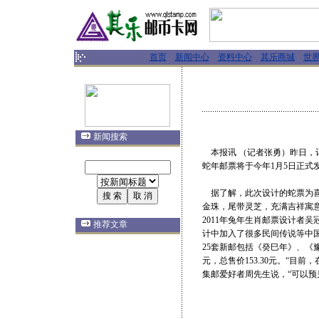
首页
新闻中心
资料中心
其乐商城
世
新闻搜索
本报讯 （记者张勇）昨日，
蛇年邮票将于今年1月5日正式
据了解，此次设计的蛇票为喜
金珠，尾带灵芝，充满吉祥寓
2011年兔年生肖邮票设计者
推荐文章
计中加入了很多民间传说等中国传
25套新邮包括《癸巳年》、《豫
元，总售价153.30元。“目前
集邮爱好者周先生说，“可以预