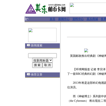
首页
新闻中心
资料中心
其乐商城
世
新闻搜索
英国邮政推出经典剧《神秘
【环球网报道 记者 李宗泽】据英
了一套BBC经典科幻剧《神秘博士
推荐文章
2013年将是这部科幻电视剧
位演员。
而《神秘博士》系列剧中的4个最
（the Cybermen） 将出现