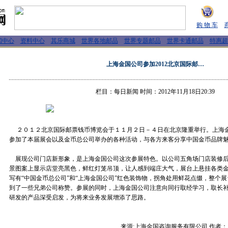
购 物 车
闻中心
资料中心
其乐商城
世界各地邮品
世界专题邮品
世界卡通邮品
特惠超
上海金国公司参加2012北京国际邮…
栏目：每日新闻 时间：2012年11月18日20:39
２０１２北京国际邮票钱币博览会于１１月２日－４日在北京隆重举行。上海
参加了本届展会以及金币总公司举办的各种活动，与各方来客分享中国金币品牌
展现公司门店新形象，是上海金国公司这次参展特色。以公司五角场门店装修后
景图案上显示店堂亮黑色，鲜红灯笼吊顶，让人感到端庄大气，展台上悬挂各类
写有“中国金币总公司”和“上海金国公司”红色装饰物，拐角处用鲜花点缀，整个
到了一些兄弟公司称赞。参展的同时，上海金国公司注意向同行取经学习，取长
研发的产品深受启发，为将来业务发展增添了思路。
来源:上海金国咨询服务有限公司 作者