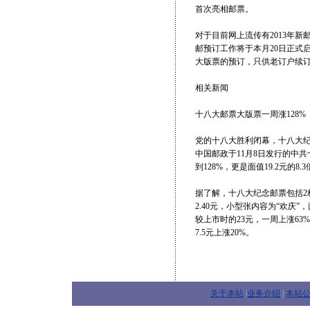
首次亮相邮票。
对于目前网上流传有2013年
邮预订工作将于本月20日正式启
大版票的预订，只供老订户续
相关新闻
十八大邮票大版票一周涨128%
党的十八大胜利闭幕，十八大
中国邮政于11月8日发行的中共
到128%，更是面值19.2元的8.
据了解，十八大纪念邮票包括2枚
2.40元，小型张内容为“欢庆
较上市时的23元，一周上涨63
7.5元上涨20%。
关于本站
|
业务介绍
|
本站