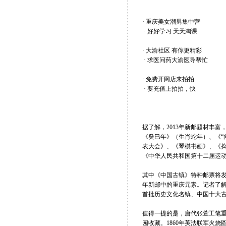
· 重庆美女潮男集中营
· 好好学习 天天淘课
· 大渝社区 有你更精彩
· 求医问药大渝医导帮忙
· 免费开网店来拍拍
· 要充值上拍拍，快
据了解，2013年新邮题材丰
《癸巳年》（生肖蛇年）、《“
表大会》、《琴棋书画》、《
《中华人民共和国第十二届运动
其中《中国古镇》特种邮票将
年新邮中的重庆元素。记者了解
首批历史文化名镇、中国十大
值得一提的是，唐代张萱工笔
园收藏。1860年英法联军火