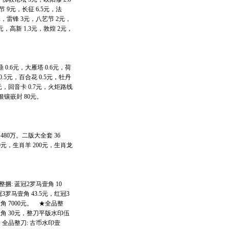
节 9元，长征 6.5元，法
5元，雷锋 3元，八艺节 2元，
元，高新 1.3元，敦煌 2元，
0.6元，大雁塔 0.6元，荷
0.5元，百合花 0.5元，牡丹
.7元，回音卡 0.7元，火炬路线
银镶嵌封 80元。
 5元。
80万。二版大全套 36
90元，生肖羊 200元，生肖龙
捆: 蓝冠2罗马壹角 10
3罗马壹角 43.5元，红冠3
角 7000元。 ★全品整
版伍角 30元，整刀平版水印伍
元。全品整刀: 古币水印壹