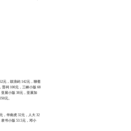
62元，鼓浪屿 142元，聊斋
，晋祠 100元，三峡小版 68
，亚展小版 38元，亚展加
050元。
元，华南虎 32元，人大 32
隶书小版 53.5元，邓小