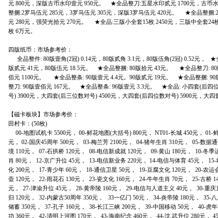
元 800元，深版古币水印壹元 950元。 ★全品整刀:五星水印贰元 1700元，古币
整捆:2罗马伍元 285元，3罗马伍元 305元，深版3罗马伍元 420元。 ★全品整捆:
元 280元，强荧光拾元 270元。 ★全品:三版小全套15枚 2450元，三版中全套24枚
枚 6万元。
四版纸币：市场参考价：
全品整件: 80版壹角(2冠) 0.14元，80版贰角 3.1元，80版伍角(2冠) 0.52元， ★
版贰元 41元，80版伍元 18.5元。 ★全品整捆: 80版拾元 43元。 ★全品整刀: 80
佰元 1100元。 ★全品整条: 90版壹元 4.4元。90版贰元 19元。 ★全品整捆: 9
整刀: 90版壹佰元 167元。 ★全品整条: 96版壹元 3.3元。 ★全品: 小四套(后四位
号) 3900元，大四套(后三位数对号) 4500元，大四套(后四位数对号) 5900元，大四套(
【磁卡板块】市场参考价：
田村卡：(50枚)
00-地图试机卡 5500元， 00-鲜花地图(大括号) 800元， NT01-长城 450元， 01-
元， 02-国庆45周年 500元， 03-梅兰芳 2100元， 04-猪年生肖 310元， 05-数据
境 110元， 07-石拱桥 120元， 08-电信新成就 120元， 09-黄山 180元， 10-冬
肖 80元， 12-京广升位 45元， 13-电信新业务 220元， 14-电信与体育 45元， 15
化 200元， 17-青少年 60元， 18-通信卫星 50元， 19-豆腐文化 120元， 20-农运
壶 120元， 22-雨花石 130元， 23-瓷文化 160元， 24-牛年生肖 70元， 25-古桥 14
元， 27-津渝升位 45元， 28-黄帝陵 160元， 29-电信与人道主义 40元， 30-重庆
归 120元， 32-内蒙古50周年 350元， 33一亿门 50元， 34-炎帝陵 180元， 35-
储蓄 350元， 37-孔子 160元， 38-长江三峡 200元， 39-中国移动 50元， 40-虎
功 360元， 42-清明上河图 170元， 43-海南纪念 460元， 44-沈.武升位 280元， 4