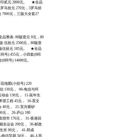
水印贰元 2800元。 ★全品
2罗马拾元 270元，3罗马拾
 7000元，三版大全套27
全品整条: 80版壹元 9元，80
版 伍拾元 2500元，80版壹
0版伍拾元 185元。 ★全品
同号) 455元，小四套(8同
8同号) 14000元。
鲜花地图(小括号) 220
通信 130元， 06-电信与环
季运动会 130元， 11-鼠年生
-希望工程 45元， 16-茶文
会 40元， 21-宜兴紫砂
0元， 26-庐山 180
直辖市 170元， 31-香港回
八届全运会 200元， 36-邮政
年生肖 90元， 41-郑成
5-电信贸易 50元， 46-人民