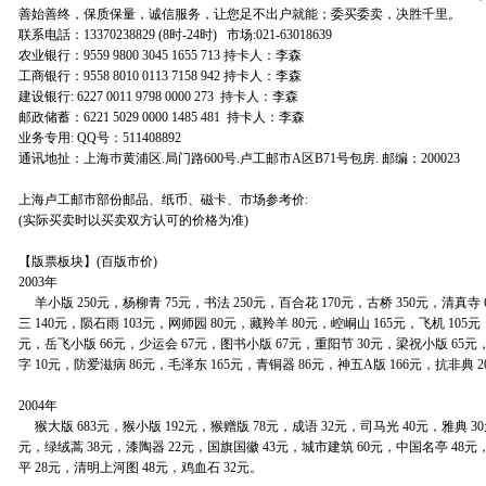
善始善终，保质保量，诚信服务，让您足不出户就能；委买委卖，决胜千里。
联系电話：13370238829 (8时-24时) 市场:021-63018639
农业银行：9559 9800 3045 1655 713 持卡人：李森
工商银行：9558 8010 0113 7158 942 持卡人：李森
建设银行: 6227 0011 9798 0000 273 持卡人：李森
邮政储蓄：6221 5029 0000 1485 481 持卡人：李森
业务专用: QQ号：511408892
通讯地扯：上海巿黄浦区.局门路600号.卢工邮市A区B71号包房. 邮编：200023
上海卢工邮市部份邮品、纸币、磁卡、市场参考价:
(实际买卖时以买卖双方认可的价格为准)
【版票板块】(百版市价)
2003年
羊小版 250元，杨柳青 75元，书法 250元，百合花 170元，古桥 350元，清真寺 
三 140元，陨石雨 103元，网师园 80元，藏羚羊 80元，崆峒山 165元，飞机 105元
元，岳飞小版 66元，少运会 67元，图书小版 67元，重阳节 30元，梁祝小版 65元
字 10元，防爱滋病 86元，毛泽东 165元，青铜器 86元，神五A版 166元，抗非典 2
2004年
猴大版 683元，猴小版 192元，猴赠版 78元，成语 32元，司马光 40元，雅典 30
元，绿绒蒿 38元，漆陶器 22元，国旗国徽 43元，城市建筑 60元，中国名亭 48元，
平 28元，清明上河图 48元，鸡血石 32元。