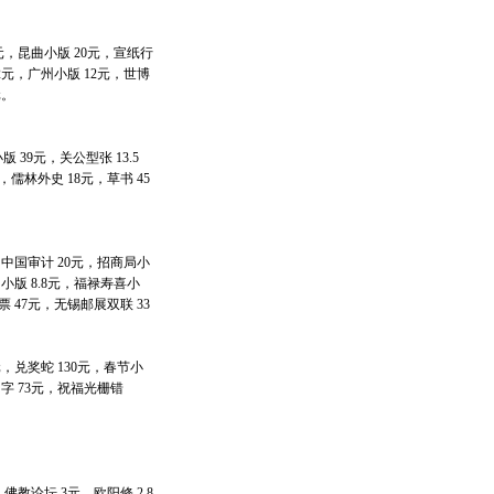
元，昆曲小版 20元，宣纸行
.2元，广州小版 12元，世博
元。
 39元，关公型张 13.5
，儒林外史 18元，草书 45
元，中国审计 20元，招商局小
团小版 8.8元，福禄寿喜小
票 47元，无锡邮展双联 33
元，兑奖蛇 130元，春节小
加字 73元，祝福光栅错
佛教论坛 3元，欧阳修 2.8