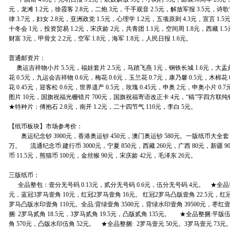
元，龙滩 1.2元，徐霞客 2.8元，二炮 3元，千手观音 2.5元，解放军报 3.5元，诗歌
律 3.7元，妇女 2.8元，亚洲政党 1.5元，心理学 1.2元，五项原则 4.3元，宣言 1.
十冬会 1元，投资贸易 1.2元，宋庆龄 2元，共青团 1.1元，空间周 1.8元，西藏 1.5
财富 3元，甲骨文 2.2元，空军 1.8元，海军 1.8元，人民日报 1.6元。
普通邮资片：
奧运吉祥物小片 5.5元，福娃套片 2.5元，马踏飞燕 1元，钢铁长城 1.6元，大盂鼎 
花 0.5元，九运会吉祥物 0.6元，梅花 0.6元，玉兰花 0.7元，康乃馨 0.5元，木棉花 
花 0.45元，迎客松 0.6元，世界遗产 0.5元，玫瑰 0.45元，申奥 2元，申奥小片 0
图片 10元，国旗祝福光栅错片 700元，国旗祝福寄语改正卡 4元，“稿”字四方联纯
★特种片：傅抱石 2.8元，南开 1.2元，二十四节气 110元，李白
【纸币板块】市场参考价：
奥运纪念钞 3900元，香港奥运钞 450元，澳门奥运钞 580元。一版纸币大全套 4
万。 流通纪念币:建行币 3000元，宁夏 850元，西藏 260元，广西 80元，新疆 
币 11.5元，熊猫币 100元，金丝猴 90元，宋庆龄 42元，毛泽东 26元。
三版纸币：
全品整包：壹分无号码 0.13元，贰分无号码 0.6元，伍分无号码 4元。 ★全品整
元，蓝冠3罗马壹角 10元，红冠2罗马壹角 16元。 红冠2罗马凸版壹角 22.5元，红冠
罗马凸版水印壹角 110元。全品:背绿壹角 3500元，背绿水印壹角 39500元，枣红壹
捆: 2罗马贰角 18.5元，3罗马贰角 19.5元，凸版贰角 135元。 ★全品整捆:平
角 570元，凸版水印伍角 52元。 ★全品整捆: 2罗马壹元 50元。3罗马壹元 73