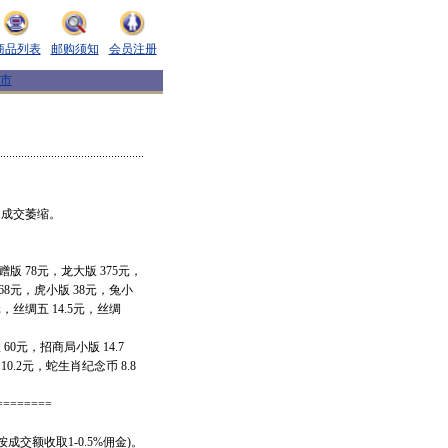
商品列表
邮购须知
会员注册
市
成交萎缩。
版 78元，龙大版 375元，
 68元，虎小版 38元，兔小
5元，丝绸五 14.5元，丝绸
0元，招商局小版 14.7
0.2元，蛇生肖纪念币 8.8
========
交额收取1-0.5%佣金)。