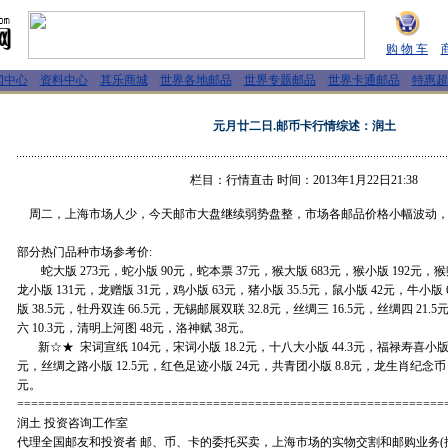
购 物 车
闻中心
资料中心
其乐商城
世界各地邮品
世界专题邮品
世界卡通邮品
特惠超
元月廿二日.邮币卡行情综述：润土
栏目：行情直击 时间：2013年1月22日21:38
周二，上海市场人少，今天邮市大盘继续弱势盘整，市场各邮品价格小幅波动，
部分热门品种市场参考价:
蛇大版 273元，蛇小版 90元，蛇本票 37元，猴大版 683元，猴小版 192元，猴赠
龙小版 131元，龙赠版 31元，鸡小版 63元，猪小版 35.5元，鼠小版 42元，牛小版
版 38.5元，牡丹双连 66.5元，无锡邮展双联 32.8元，丝绸三 16.5元，丝绸四 21.
六 10.3元，清明上河图 48元，洛神赋 38元。
新☆★ 宋词宣纸 104元，宋词小版 18.2元，十八大小版 44.3元，福禄寿喜小版 6
元，丝绸之路小版 12.5元，红色足迹小版 24元，共青团小版 8.8元，龙生肖纪念币 1
元。
=============================================================
润土 投资咨询工作室
代理全国邮友和投资者 邮、币、卡的委托买卖，上海市场的实物交割和邮购业务(按成