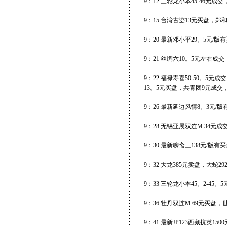
9：12 三轮龙小本45-46元成
9：15 台湾古迹13元买盘，郑
9：20 最新邓小平29。5元/
9：21 丝绸六10。5元左右成
9：22 福禄寿喜50-50。5
13。5元买盘，共青团9元成交
9：26 最新延边风情8。3元/版
9：28 无锡亚展双连M 34元成
9：30 最新聊斋三138元/版有
9：32 大龙385元卖盘，大蛇2
9：33 三轮龙小本45。2-45。
9：36 牡丹双连M 69元买盘，
9：41 最新JP123西藏抗英15