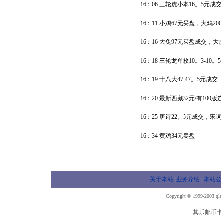
16：06 三轮虎小本16。5元
16：11 小鸡67元买盘，大鸡2
16：16 大兔97元买盘成交，
16：18 三轮龙单枚10。3-10
16：19 十八大47-47。5元成交
16：20 最新西藏32元/有100
16：25 唐诗22。5元成交，宋词
16：34 黄鸡34元卖盘
关于本站
|
业务介绍
|
本站
Copyright © 1999-2003 qls
其乐邮币卡