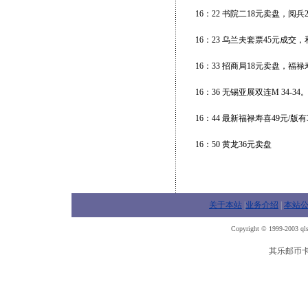
16：22 书院二18元卖盘，阅兵
16：23 乌兰夫套票45元成交，
16：33 招商局18元卖盘，福禄
16：36 无锡亚展双连M 34-34
16：44 最新福禄寿喜49元/版有
16：50 黄龙36元卖盘
关于本站
|
业务介绍
|
本站
Copyright © 1999-2003 qls
其乐邮币卡