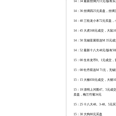
14：34 最新丝绸六11元/版
14：36 丝绸四25元卖盘，丝
14：40 三轮龙小本72元买盘，
14：45 大虎168元成交，大鼠
14：50 无锡亚展双连M 35元成
14：52 最新十八大48元/版有5
15：00 生肖龙币9。1元成交
15：08 牡丹双连M 71元，无
15：15 大猴650元成交，大猪1
15：19 清明上河图47。5元
卖盘，梅兰竹菊34元
15：25 十八大48。3-48。5
15：30 大狗80元买盘