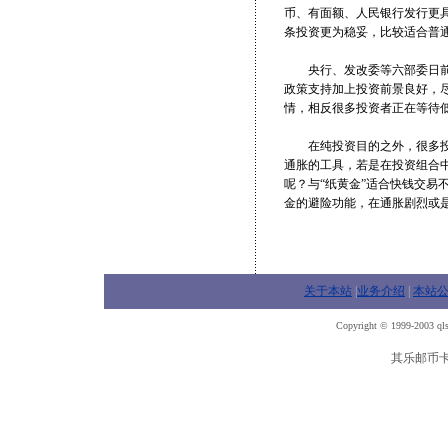
币、有面额、人民银行发行更
条投资更为稳妥，比较适合普
央行、发改委等六部委日前联
政策支持加上投资前景良好，
情，相反很多投资者正在等待
在纯投资目的之外，很多投资
通胀的工具，若是在投资组合
呢？与“纸黄金”适合快钱交易
金的避险功能，在通胀剧烈或
关于本站
|
业务介绍
|
本站
Copyright © 1999-2003 qls
其乐邮币卡