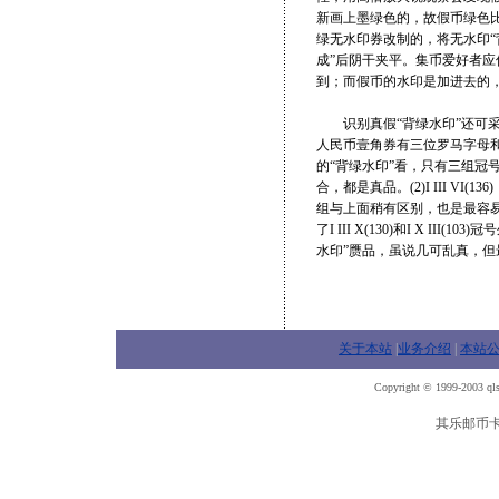
新画上墨绿色的，故假币绿色比
绿无水印券改制的，将无水印“
成”后阴干夹平。集币爱好者
到；而假币的水印是加进去的，
识别真假“背绿水印”还可采
人民币壹角券有三位罗马字母
的“背绿水印”看，只有三组冠号是
合，都是真品。(2)I III VI
组与上面稍有区别，也是最容易
了I III X(130)和I X 
水印”赝品，虽说几可乱真，
关于本站
|
业务介绍
|
本站
Copyright © 1999-2003 qls
其乐邮币卡