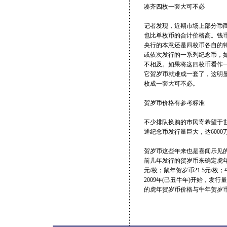
凑齐四枚一套大可不必
记者发现，近期市场上部分币
也比单枚币的合计价格高。钱
央行的本意还是四枚币各自的
或依次发行的一系列纪念币，
不相及。如果将这四枚币看作
它贺岁币就难成一套了，这明
枚成一套大可不必。
贺岁币价格有参考标准
不少排队换购的市民寄希望于世
通纪念币发行量巨大，达600
贺岁币这些年来也是喜闻乐见
前几年发行的贺岁币来确定虎年
元/枚；鼠年贺岁币21.5元/
2009年(己丑牛年)开始，发
的虎年贺岁币价格与牛年贺岁