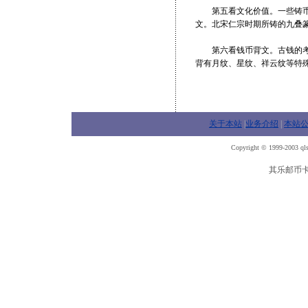
第五看文化价值。一些铸币因文
文。北宋仁宗时期所铸的九叠篆
第六看钱币背文。古钱的考证
背有月纹、星纹、祥云纹等特
关于本站
|
业务介绍
|
本站
Copyright © 1999-2003 qls
其乐邮币卡